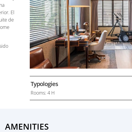
una
rior. El
uite de
“home
sido
Typologies
Rooms: 4 H
AMENITIES