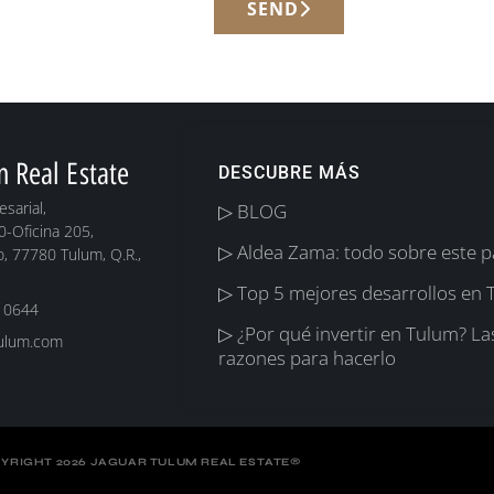
SEND
m Real Estate
DESCUBRE MÁS
sarial,
▷ BLOG
0-Oficina 205,
▷ Aldea Zama: todo sobre este p
, 77780 Tulum, Q.R.,
▷ Top 5 mejores desarrollos en
 0644
▷ ¿Por qué invertir en Tulum? La
tulum.com
razones para hacerlo
YRIGHT 2026 JAGUAR TULUM REAL ESTATE
®