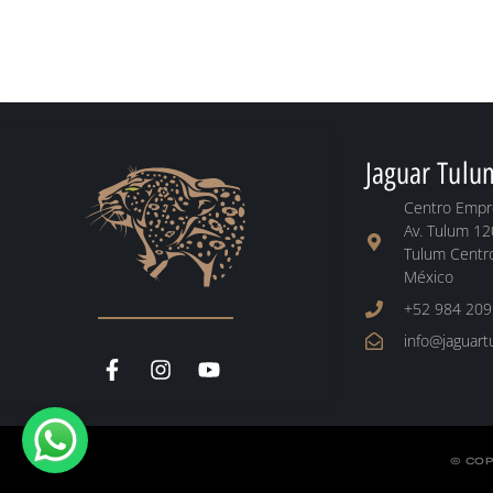
Jaguar Tulu
Centro Empre
Av. Tulum 12
Tulum Centro
México
+52 984 209
info@jaguar
©
COP