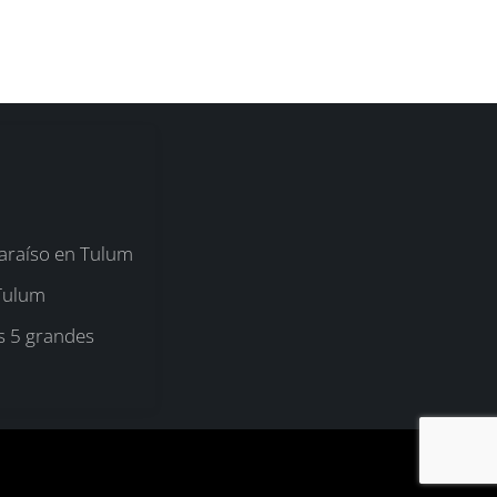
araíso en Tulum
 Tulum
s 5 grandes