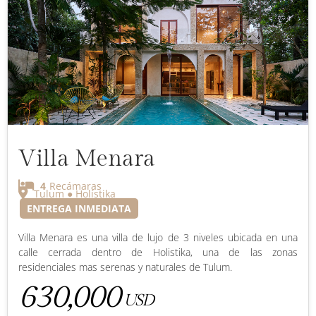
Villa Menara
4
Recámaras
Tulum ● Holístika
ENTREGA INMEDIATA
Villa Menara es una villa de lujo de 3 niveles ubicada en una
calle cerrada dentro de Holistika, una de las zonas
residenciales mas serenas y naturales de Tulum.
630,000
USD