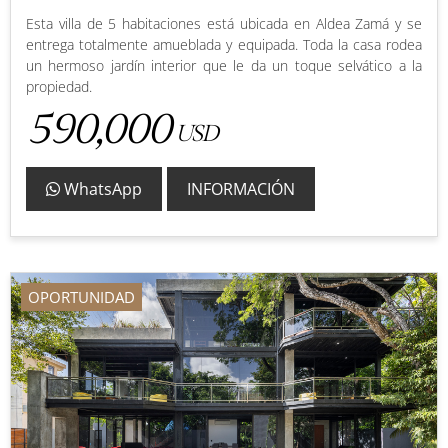
Esta villa de 5 habitaciones está ubicada en Aldea Zamá y se
entrega totalmente amueblada y equipada. Toda la casa rodea
un hermoso jardín interior que le da un toque selvático a la
propiedad.
590,000
USD
WhatsApp
INFORMACIÓN
OPORTUNIDAD