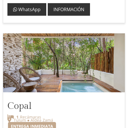
WhatsApp
INFORMACIÓN
Copal
1
Recámaras
Tulum ● Aldea Zamá
ENTREGA INMEDIATA