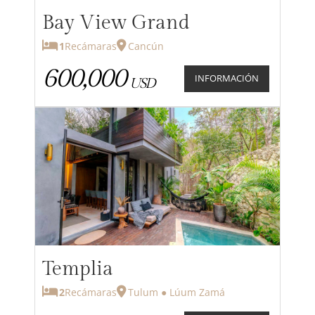
Bay View Grand
1
Recámaras
Cancún
600,000
INFORMACIÓN
USD
Templia
2
Recámaras
Tulum ● Lúum Zamá