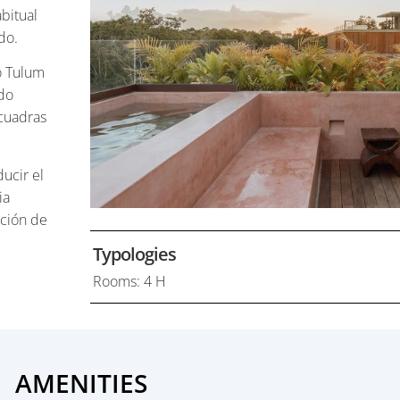
abitual
do.
o Tulum
odo
 cuadras
ucir el
ia
ación de
Typologies
Rooms: 4 H
AMENITIES