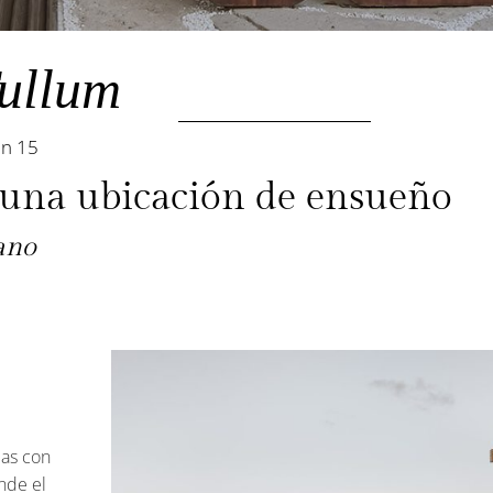
ullum
ón 15
 una ubicación de ensueño
ano
das con
nde el