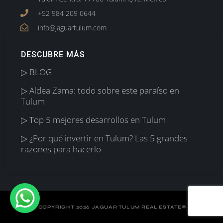
+52 984 209 0644
info@jaguartulum.com
DESCUBRE MÁS
▷ BLOG
▷ Aldea Zama: todo sobre este paraíso en
Tulum
▷ Top 5 mejores desarrollos en Tulum
▷ ¿Por qué invertir en Tulum? Las 5 grandes
razones para hacerlo
©
COPYRIGHT 2026 JAGUAR TULUM REAL ESTATE
®