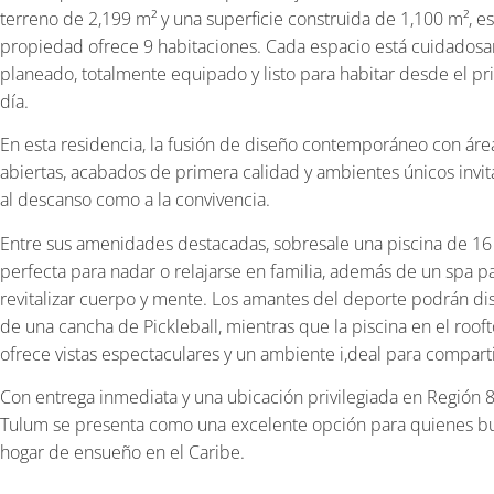
terreno de 2,199 m² y una superficie construida de 1,100 m², es
propiedad ofrece 9 habitaciones. Cada espacio está cuidados
planeado, totalmente equipado y listo para habitar desde el p
día.
En esta residencia, la fusión de diseño contemporáneo con áre
abiertas, acabados de primera calidad y ambientes únicos invit
al descanso como a la convivencia.
Entre sus amenidades destacadas, sobresale una piscina de 16
perfecta para nadar o relajarse en familia, además de un spa p
revitalizar cuerpo y mente. Los amantes del deporte podrán dis
de una cancha de Pickleball, mientras que la piscina en el roof
ofrece vistas espectaculares y un ambiente i,deal para compar
Con entrega inmediata y una ubicación privilegiada en Región 8
Tulum se presenta como una excelente opción para quienes b
hogar de ensueño en el Caribe.