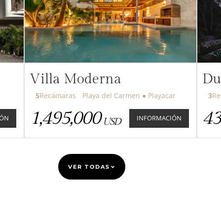
Villa Moderna
Du
5
Recámaras
Playa del Carmen ● Playacar
3
1,495,000
43
IÓN
INFORMACIÓN
USD
VER TODAS