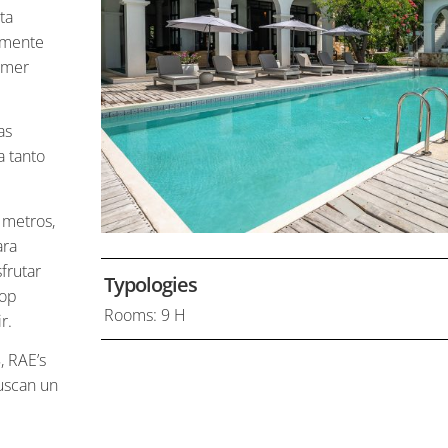
ta
amente
rimer
as
a tanto
 metros,
ara
frutar
Typologies
top
Rooms: 9 H
tir.
, RAE’s
uscan un