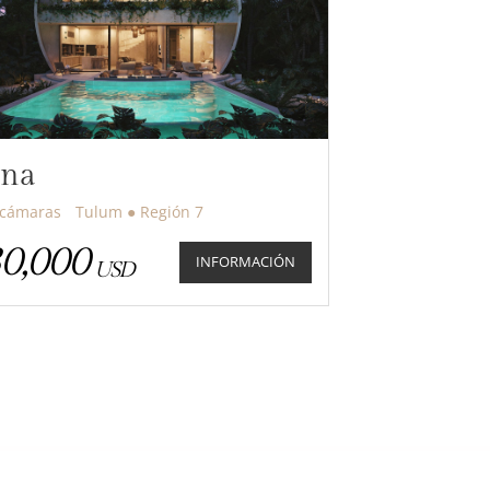
na
Recámaras
Tulum ● Región 7
0,000
INFORMACIÓN
USD