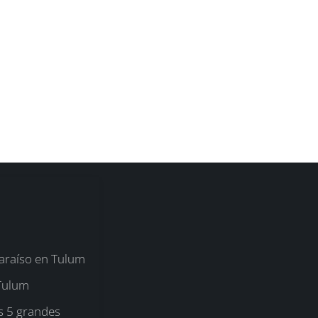
araíso en Tulum
 Tulum
s 5 grandes