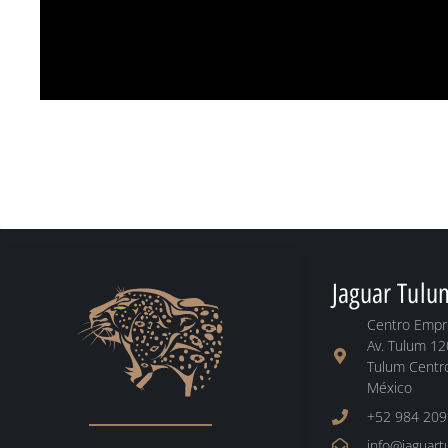
Jaguar Tulu
Centro Empre
Av. Tulum 12
Tulum Centro
México
+52 984 209
info@jaguar