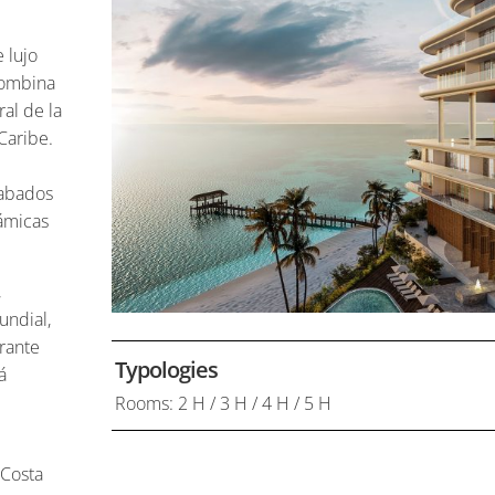
 lujo
combina
ral de la
Caribe.
cabados
rámicas
,
undial,
urante
Typologies
á
Rooms: 2 H / 3 H / 4 H / 5 H
 Costa