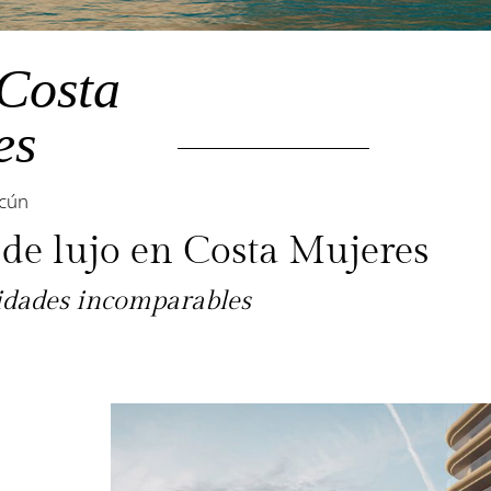
 Costa
es
cún
 de lujo en Costa Mujeres
nidades incomparables