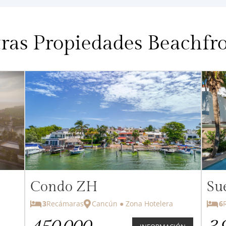
ras Propiedades Beachfr
Condo ZH
Su
3
Recámaras
Cancún ● Zona Hotelera
6
Re