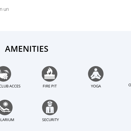
e
en un
AMENITIES
O
CLUB ACCES
FIRE PIT
YOGA
LARIUM
SECURITY