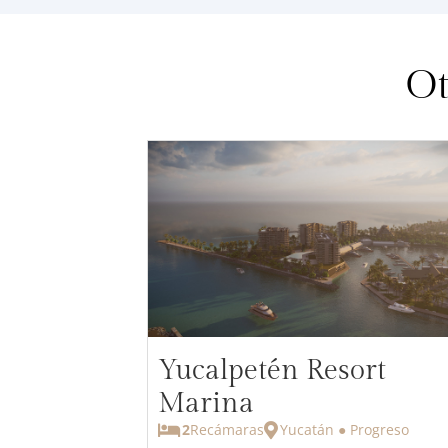
Ot
Yucalpetén Resort
Marina
2
Recámaras
Yucatán ● Progreso