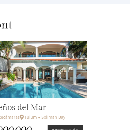
ont
eños del Mar
cámaras
Tulum ● Soliman Bay