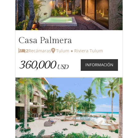
Casa Palmera
2
Recámaras
Tulum ● Riviera Tulum
360,000
INFORMACIÓN
USD