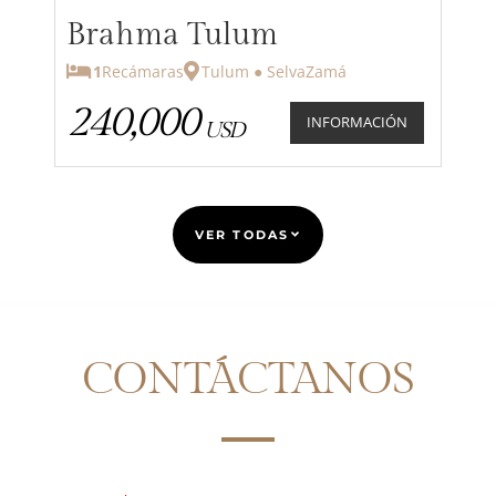
Brahma Tulum
1
Recámaras
Tulum ● SelvaZamá
240,000
INFORMACIÓN
USD
VER TODAS
CONTÁCTANOS