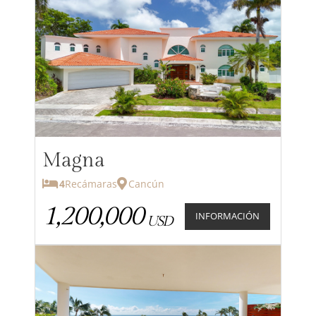
Magna
4
Recámaras
Cancún
1,200,000
INFORMACIÓN
USD