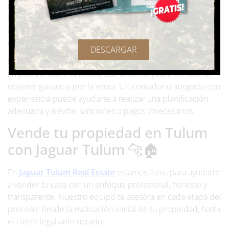
notariales, pagos de impuestos y firma de escrituras
.
Por eso, es fundamental contar con asesoría legal
adecuada que te permita cumplir con todas las
obligaciones fiscales sin contratiempos.
DESCARGAR
Uno de los puntos clave es conocer el monto del ISR
(Impuesto Sobre la Renta) que deberás pagar en caso de
obtener ganancia por la venta. Un contador o abogado con
experiencia puede ayudarte a realizar una planificación
adecuada y a evitar sanciones o pagos innecesarios.
Vende tu propiedad en Tulum
con Jaguar Tulum 🐆🏠
En
Jaguar Tulum Real Estate
estamos listos para ayudarte
a vender tu casa con un enfoque profesional, honesto y
transparente. Nuestro equipo te asesora en cada etapa del
proceso: desde la evaluación inicial de tu propiedad, hasta
el cierre legal ante notario.