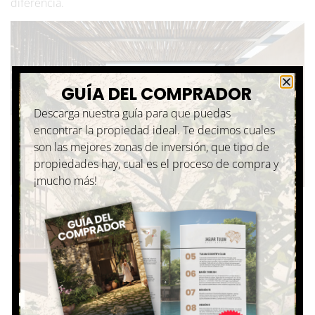
diferencia.
GUÍA DEL COMPRADOR
Descarga nuestra guía para que puedas
encontrar la propiedad ideal. Te decimos cuales
son las mejores zonas de inversión, que tipo de
propiedades hay, cual es el proceso de compra y
¡mucho más!
Casa Xila, Tulum
5. No pases por alto los
aspectos legales y los
impuestos ⚖️
El cierre de una venta en México incluye
trámites