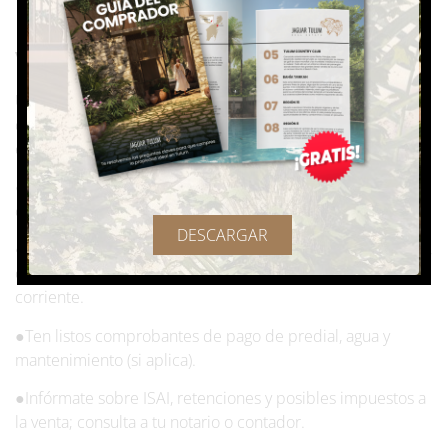
los aspectos legales para que la
venta no tenga trabas
Una venta que falla en el cierre suele deberse a
documentación incompleta o a problemas de título. Evita
esto preparando todo con antelación.
●Revisa el título de propiedad, historial registral y
certificados de no adeudo.
DESCARGAR
●Si eres extranjero y la propiedad está en zona restringida,
confirma que el fideicomiso esté en regla y con pagos al
corriente.
●Ten listos comprobantes de pago de predial, agua y
mantenimiento (si aplica).
●Infórmate sobre ISAI, retenciones y posibles impuestos a
la venta; consulta a tu notario o contador.