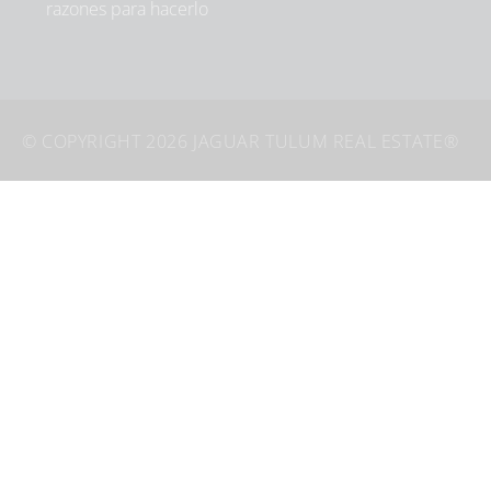
razones para hacerlo
©
COPYRIGHT 2026 JAGUAR TULUM REAL ESTATE
®