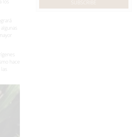
a los
SUBSCRIBE
ogrará
 algunas
 mayor
rígenes
ismo hace
 las