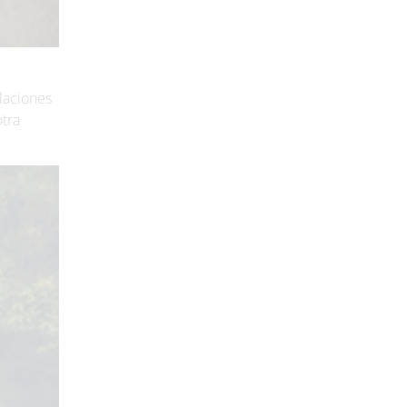
alaciones
otra