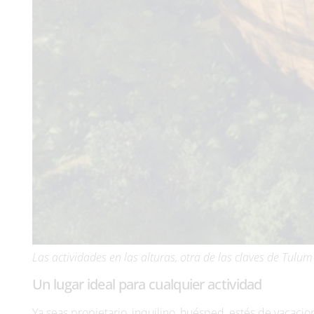
Las actividades en las alturas, otra de las claves de Tulu
Un lugar ideal para cualquier actividad
Ya seas propietario, inquilino, huésped, estés de vacacio