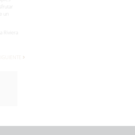
frutar
e un
la Riviera
SIGUIENTE