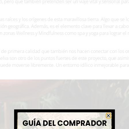
, pero que también pretenden ser un viaje vital y sensorial par
s raíces y los orígenes de esta maravillosa tierra. Algo que se l
ión geográfica. Además, es el elemento clave para llevar a cabo
arán zonas Wellness y Mindfulness como spa y yoga para lograr el
s de primera calidad que también nos hacen conectar con los o
elva son otro de los puntos fuertes de este proyecto, que asim
puede moverse libremente. Un entorno idílico inmejorable para
GUÍA DEL COMPRADOR