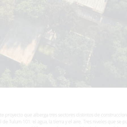
 proyecto que alberga tres sectores distintos de construccion
de Tulum 101: el agua, la tierra y el aire. Tres niveles que se 