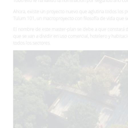
Todo ello le ha valido la nominación por segundo año co
Ahora, existe un proyecto nuevo que aglutina todos los pu
Tulum 101, un macroproyecto con filosofía de vida que se
El nombre de este master-plan se debe a que constará de 
que se van a dividir en uso comercial, hotelero y habita
todos los sectores.