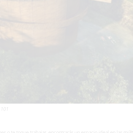
m 101
nes o te toque trabajar, encontrarás un espacio ideal en las múlt