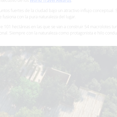
nsecutivo de los
World Travel Awards
.
ntos fuertes de la ciudad bajo un atractivo influjo conceptual. S
 fusiona con la pura naturaleza del lugar.
101 hectáreas en las que se van a construir 54 macrolotes turí
cional. Siempre con la naturaleza como protagonista e hilo cond