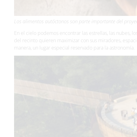
Los alimentos autóctonos son parte importante del proye
En el cielo podemos encontrar las estrellas, las nubes, lo
del recinto quieren maximizar con sus miradores, espacio
manera, un lugar especial reservado para la astronomía.